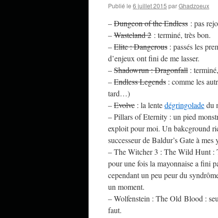
Publié le
6 juillet 2015
par
Ghadzoeux
–
Dungeon of the Endless
: pas rej
–
Wasteland 2
: terminé, très bon.
–
Elite : Dangerous
: passés les prem
d’enjeux ont fini de me lasser.
–
Shadowrun : Dragonfall
: terminé
–
Endless Legends
: comme les autre
tard…)
–
Evolve
: la lente
dégringolade
du n
– Pillars of Eternity : un pied mons
exploit pour moi. Un bakcground ri
successeur de Baldur’s Gate à mes 
– The Witcher 3 : The Wild Hunt : T
pour une fois la mayonnaise a fini p
cependant un peu peur du syndrôme “
un moment.
– Wolfenstein : The Old Blood : seu
faut.