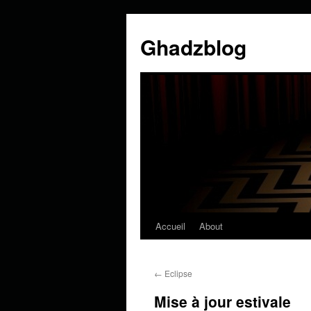
Ghadzblog
Accueil
About
Aller
au
←
Eclipse
contenu
Mise à jour estivale