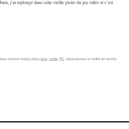
en, j’ai replongé dans cette vieille gloire du jeu vidéo et c’est
 avec comme mot(s)-clé(s)
jeux
,
nolife
,
PC
. Vous pouvez le mettre en favoris