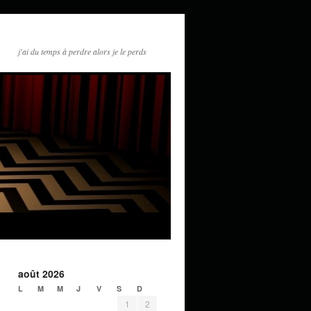
j'ai du temps à perdre alors je le perds
août 2026
L
M
M
J
V
S
D
1
2