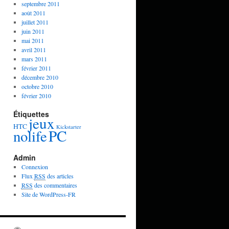
septembre 2011
août 2011
juillet 2011
juin 2011
mai 2011
avril 2011
mars 2011
février 2011
décembre 2010
octobre 2010
février 2010
Étiquettes
jeux
HTC
Kickstarter
PC
nolife
Admin
Connexion
Flux
RSS
des articles
RSS
des commentaires
Site de WordPress-FR