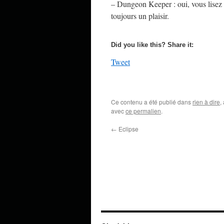
– Dungeon Keeper : oui, vous lisez bi
toujours un plaisir.
Did you like this? Share it:
Tweet
Ce contenu a été publié dans
rien à dire
,
avec
ce permalien
.
←
Eclipse