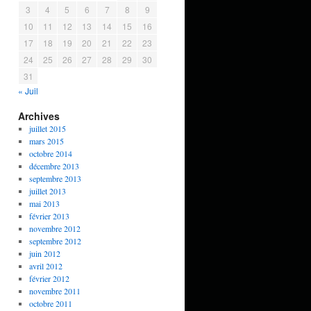
3
4
5
6
7
8
9
10
11
12
13
14
15
16
17
18
19
20
21
22
23
24
25
26
27
28
29
30
31
« Juil
Archives
juillet 2015
mars 2015
octobre 2014
décembre 2013
septembre 2013
juillet 2013
mai 2013
février 2013
novembre 2012
septembre 2012
juin 2012
avril 2012
février 2012
novembre 2011
octobre 2011