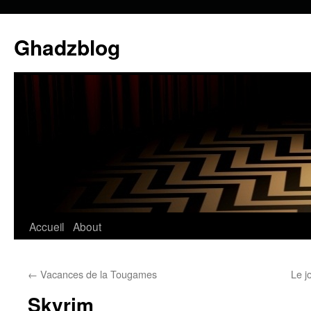
Ghadzblog
Accueil
About
Aller
au
←
Vacances de la Tougames
Le j
contenu
Skyrim